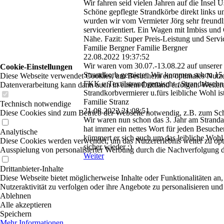
Wir fahren seid vielen Jahren auf die Insel
Schöne gepflegte Strandkörbe direkt links 
wurden wir vom Vermieter Jörg sehr freund
serviceorientiert. Ein Wagen mit Imbiss und
Nähe. Fazit: Super Preis-Leistung und Serv
Familie Bergner Familie Bergner
22.08.2022
19:37:52
Wir waren vom 30.07.-13.08.22 auf unserer 
Cookie-Einstellungen
Strandkorb gemietet. Wir kommen schon 15 J
Diese Webseite verwendet Cookies, um Besuchern ein optimales Nutzerer
FKK u.Textilstrand gemischt , Strandabschnit
Datenverarbeitung kann dann auch in einem Drittland erfolgen. Weiter
Strandkorbvermierer u.fürs leibliche Wohl i
Familie Stranz
Technisch notwendige
21.08.2022
21:08:51
Diese Cookies sind zum Betrieb der Webseite notwendig, z.B. zum Sch
Wir waren nun schon das 3. Jahr am Stranda
hat immer ein nettes Wort für jeden Besuch
Analytische
kümmert er sich auch um das leibliche Wohl 
Diese Cookies werden verwendet, um das Nutzererlebnis weiter zu optim
sicher wieder ;)
Ausspielung von personalisierter Werbung durch die Nachverfolgung de
Weiter
Drittanbieter-Inhalte
Diese Webseite bietet möglicherweise Inhalte oder Funktionalitäten an,
Nutzeraktivität zu verfolgen oder ihre Angebote zu personalisieren und
Ablehnen
Alle akzeptieren
Speichern
Mehr Informationen