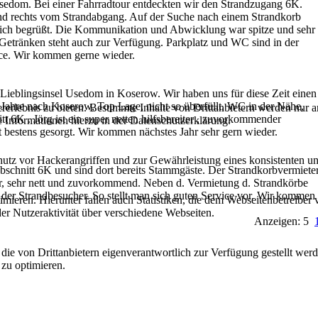
 Usedom. Bei einer Fahrradtour entdeckten wir den Strandzugang 6K.
und rechts vom Strandabgang. Auf der Suche nach einem Strandkorb
lich begrüßt. Die Kommunikation und Abwicklung war spitze und sehr
 Getränken steht auch zur Verfügung. Parkplatz und WC sind in der
ice. Wir kommen gerne wieder.
Lieblingsinsel Usedom in Koserow. Wir haben uns für diese Zeit einen
ahre nach Koserow, Top Lage, nicht so überfüllt, WC in der Nähe,
lebnis zu bieten. Bestimmte Inhalte von Drittanbietern werden nur ang
t 6K . Jörg ist ein super netter, hilfsbereiter , zuvorkommender
e Informationen hierzu in der Datenschutzerklärung.
st bestens gesorgt. Wir kommen nächstes Jahr sehr gern wieder.
utz vor Hackerangriffen und zur Gewährleistung eines konsistenten un
bschnitt 6K und sind dort bereits Stammgäste. Der Strandkorbvermiete
er, sehr nett und zuvorkommend. Neben d. Vermietung d. Strandkörbe
der Strandbesucher. So stellt man sich guten Service vor. Wir kommen
ieren. Hierunter fallen auch Statistiken, die dem Webseitenbetreiber v
r Nutzeraktivität über verschiedene Webseiten.
Anzeigen: 5
 die von Drittanbietern eigenverantwortlich zur Verfügung gestellt wer
 zu optimieren.